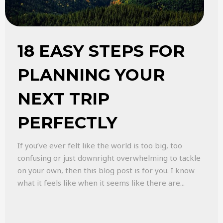
18 EASY STEPS FOR
PLANNING YOUR
NEXT TRIP
PERFECTLY
If you’ve ever felt like the world is too big, too
confusing or just downright overwhelming to tackle
on your own, then this blog post is for you. I know
what it feels like when it seems like there are...