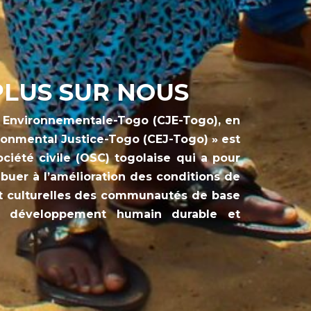
PLUS SUR NOUS
e Environnementale-Togo (CJE-Togo), en
ironmental Justice-Togo (CEJ-Togo) » est
ciété civile (OSC) togolaise qui a pour
ibuer à l’amélioration des conditions de
t culturelles des communautés de base
 développement humain durable et