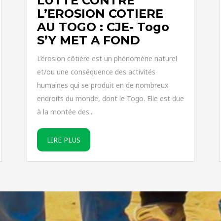
LUTTE CONTRE
L’EROSION COTIERE
AU TOGO : CJE- Togo
S’Y MET A FOND
L’érosion côtière est un phénomène naturel
et/ou une conséquence des activités
humaines qui se produit en de nombreux
endroits du monde, dont le Togo. Elle est due
à la montée des...
LIRE PLUS