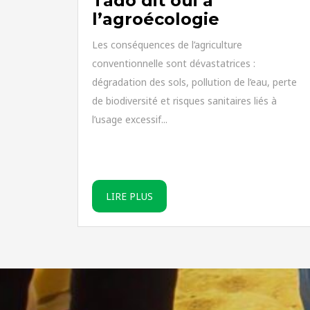
Tado dit oui à
l’agroécologie
Les conséquences de l’agriculture
conventionnelle sont dévastatrices :
dégradation des sols, pollution de l’eau, perte
de biodiversité et risques sanitaires liés à
l’usage excessif...
LIRE PLUS