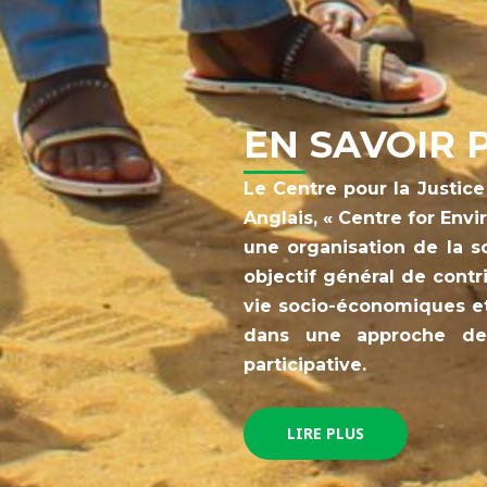
EN SAVOIR 
Le Centre pour la Justic
Anglais, « Centre for Env
une organisation de la so
objectif général de contr
vie socio-économiques e
dans une approche de
participative.
LIRE PLUS