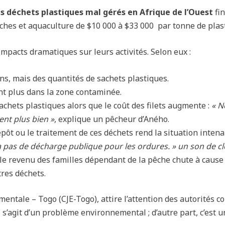
s déchets plastiques mal gérés en Afrique de l’Ouest
fin
êches et aquaculture de $10 000 à $33 000 par tonne de plas
mpacts dramatiques sur leurs activités. Selon eux :
ns, mais des quantités de sachets plastiques.
ent plus dans la zone contaminée.
sachets plastiques alors que le coût des filets augmente :
« N
nt plus bien »
, explique un pêcheur d’Aného.
pôt ou le traitement de ces déchets rend la situation intena
n’y a pas de décharge publique pour les ordures. » un son de
, le revenu des familles dépendant de la pêche chute à cause
tres déchets.
entale – Togo (CJE-Togo), attire l’attention des autorités 
 s’agit d’un problème environnemental ; d’autre part, c’est u