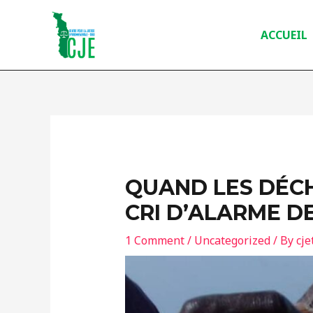
Skip
Post
to
navigation
ACCUEIL
content
QUAND LES DÉCH
CRI D’ALARME D
1 Comment
/
Uncategorized
/ By
cje